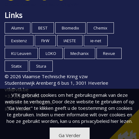
© 2026 Vlaamse Technische Kring vzw
Links
Alumni
BEST
Biomedix
Chemix
Existenz
FIrW
IAESTE
ie-net
KU Leuven
LOKO
Mechanix
Revue
Statix
Stura
© 2026 Vlaamse Technische Kring vzw
Studentenwijk Arenberg 6 bus 1, 3001 Heverlee
vtk@vtk.be
VTK gebruikt cookies om het gebruiksgemak van deze
+32 (0)16 20 00 97
website te verhogen. Door deze website te gebruiken of op
Ond. nr.: 0479.482.282
"Ga Verder" te klikken geeft u de toestemming om cookies
RPR Leuven
te gebruiken. Indien u meer informatie wilt over cookies en
hoe ze gebruikt worden, kan u
ons privacybeleid
hier lezen.
Ga Verder